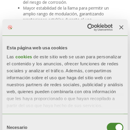
del riesgo de corrosión.
Mayor estabilidad de la llama para permitir un
amplio rango de modulación, garantizando
prestaciones estables durante el uso.
Nivel de ruido reducido gracias a la estructura
de la fibra y su porosidad, ideales para atenuar
ruidos de alta y baja frecuencia
Adaptive Boost: flexibilidad en las salidas
Esta página web usa cookies
de humos y sustituciones simplificadas
Las
cookies
de este sitio web se usan para personalizar
El sistema
Adaptive Boost
regula
el contenido y los anuncios, ofrecer funciones de redes
electrónicamente la fuerza de expulsión de los
humos. La compatibilidad con conductos
sociales y analizar el tráfico. Además, compartimos
entubados de diámetro reducido
Ø50 y Ø60
información sobre el uso que haga del sitio web con
hasta 15 metros
convierte a la caldera en una
nuestros partners de redes sociales, publicidad y análisis
solución ideal para ofrecer mayor libertad de
web, quienes pueden combinarla con otra información
proyecto sin intervenciones estructurales
que les haya proporcionado o que hayan recopilado a
costosas.
partir del uso que haya hecho de sus servicios.
Chimeneas largas
Instalaciones complejas
Sustituciones en instalaciones existentes
Selección
Contextos con restricciones arquitectónicas
Necesario
de