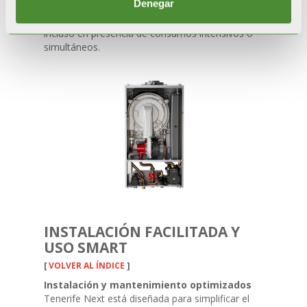
Denegar
minuto
(ΔT 25K). Esto permite un suministro
rápido y constante, con temperaturas estables
incluso en presencia de consumos intensivos o
simultáneos.
INSTALACIÓN FACILITADA Y
USO SMART
[
VOLVER AL ÍNDICE
]
Instalación y mantenimiento optimizados
Tenerife Next está diseñada para simplificar el