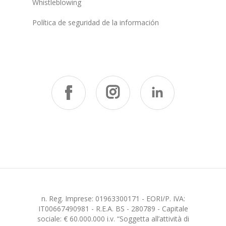
Whistleblowing
Política de seguridad de la información
n. Reg. Imprese: 01963300171 - EORI/P. IVA:
IT00667490981 - R.E.A. BS - 280789 - Capitale
sociale: € 60.000.000 i.v. “Soggetta all’attività di