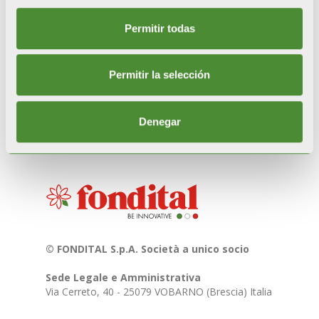
Las imágenes y los vídeos utilizados no tienen
fines comerciales, sino que se utilizan
Permitir todas
exclusivamente a fin informativo/divulgativo de la
cultura y las tradiciones italianas. Para más
información escribir a
marketing@fondital.it
Permitir la selección
Denegar
© FONDITAL S.p.A. Società a unico socio
Sede Legale e Amministrativa
Via Cerreto, 40 - 25079 VOBARNO (Brescia) Italia