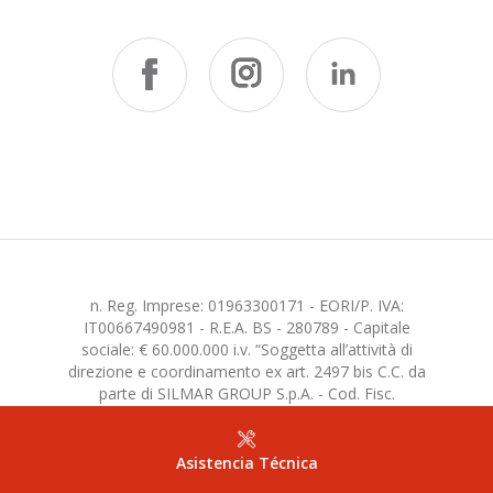
n. Reg. Imprese: 01963300171 - EORI/P. IVA:
IT00667490981 - R.E.A. BS - 280789 - Capitale
sociale: € 60.000.000 i.v. “Soggetta all’attività di
direzione e coordinamento ex art. 2497 bis C.C. da
parte di SILMAR GROUP S.p.A. - Cod. Fisc.
02075160172”
Asistencia Técnica