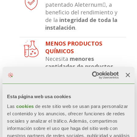
patentado Aleternum, a
beneficio del rendimiento y
de la
integridad de toda la
instalación
.
MENOS PRODUCTOS
QUÍMICOS
Necesita
menores
cantidades de productos
químicos
agresivos a lo largo
de la vida del radiador,
favoreciendo la
sostenibilidad ambiental.
Esta página web usa cookies
Las
cookies
de este sitio web se usan para personalizar
RELACIÓN CALIDAD PRECIO
el contenido y los anuncios, ofrecer funciones de redes
Una instalación
sociales y analizar el tráfico. Además, compartimos
limpia
mejora el
información sobre el uso que haga del sitio web con
rendimiento de la caldera
y
nuestros partners de redes sociales, publicidad y análisis