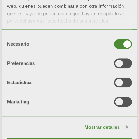
reduce la necesidad de
web, quienes pueden combinarla con otra información
mantenimiento, con
que les haya proporcionado o que hayan recopilado a
partir del uso que haya hecho de sus servicios.
consiguiente ahorro de
costos.
Selección
Necesario
de
consentimiento
GARANTÍA EXTENDIDA
Preferencias
Los productos con
®
tratamiento Aleternum
Estadística
garantizados durante 20
años
.
Marketing
ESTÉTICA INALTERABLE
Estética, brillo y color se
mantienen a lo largo del
Mostrar detalles
tiempo
gracias a pre-