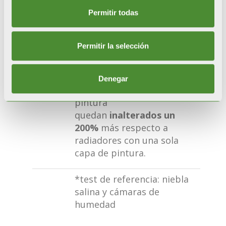
tratamientos y a la doble
pintura por anaforesi y
Permitir todas
polvos.
Permitir la selección
RESISTENCIA CERTIFICADA
Durante las pruebas de
corrosión acelerada*, los
Denegar
radiadores con doble
pintura
quedan
inalterados un
200%
más respecto a
radiadores con una sola
capa de pintura.
*test de referencia: niebla
salina y cámaras de
humedad