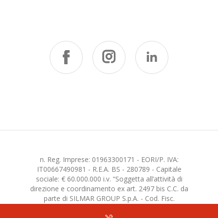
n. Reg. Imprese: 01963300171 - EORI/P. IVA:
IT00667490981 - R.E.A. BS - 280789 - Capitale
sociale: € 60.000.000 i.v. “Soggetta all’attività di
direzione e coordinamento ex art. 2497 bis C.C. da
parte di SILMAR GROUP S.p.A. - Cod. Fisc.
02075160172”