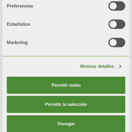
kW),
como Itaca, Formentera y Delfis.
Preferencias
Disponibles en diferentes versiones para
producción de agua caliente sanitaria
instantánea y/o calefacción, con acumulador
Estadística
incorporado o con predisposición a la conexión a
un acumulador externo, y en diferentes
potencias y tamaños.
Marketing
Mostrar detalles
Permitir todas
Permitir la selección
© FONDITAL S.p.A. Società a unico socio
Denegar
Sede Legale e Amministrativa