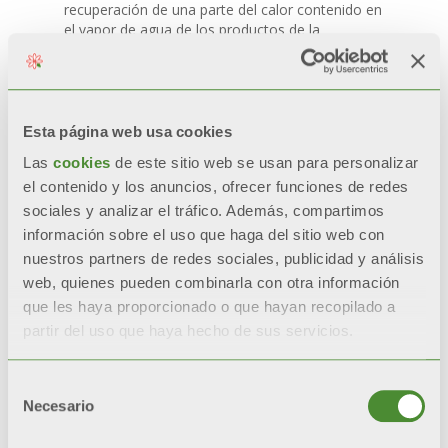
recuperación de una parte del calor contenido en
el vapor de agua de los productos de la
combustión.
¿PERO QUÉ MODELO ELEGIR?
Esta página web usa cookies
[
VOLVER AL ÍNDICE
]
Las
cookies
de este sitio web se usan para personalizar
La elección del modelo más adecuado debe
el contenido y los anuncios, ofrecer funciones de redes
tener en cuenta los siguientes factores:
sociales y analizar el tráfico. Además, compartimos
Potencia
de la caldera en kW;
información sobre el uso que haga del sitio web con
Tipo de gas
utilizado (natural o propano);
nuestros partners de redes sociales, publicidad y análisis
web, quienes pueden combinarla con otra información
Demanda de
agua caliente sanitaria
(ACS),
que les haya proporcionado o que hayan recopilado a
teniendo en cuenta el número de personas
que viven en la vivienda, y el uso
partir del uso que haya hecho de sus servicios.
contemporáneo de puntos de consumo.
Fondital propone una amplia gama de productos
Selección
para satisfacer dichas necesidades:
Necesario
de
Calderas murales de condensación (<35
consentimiento