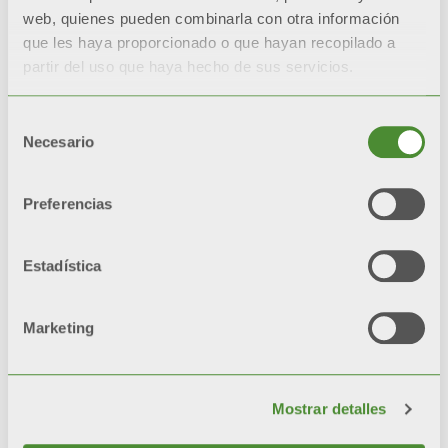
web, quienes pueden combinarla con otra información
que les haya proporcionado o que hayan recopilado a
partir del uso que haya hecho de sus servicios.
Selección
Necesario
de
consentimiento
Preferencias
Estadística
Marketing
Calendario Fondital 2025
Mostrar detalles
Las imágenes y los vídeos utilizados no tienen
fines comerciales, sino que se utilizan