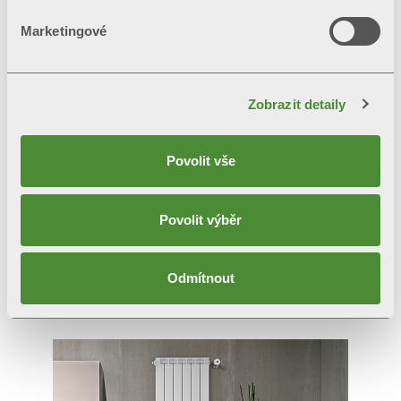
Marketingové
Zobrazit detaily
Povolit vše
Povolit výběr
GARDA S/90
Odmítnout
Designové radiátory