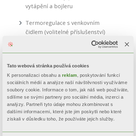
vytápění a bojleru
Termoregulace s venkovním
čidlem (volitelné příslušenství)
Výměník z termopolymerů a
nerezové oceli
Tato webová stránka používá cookies
Příprava pro připojení na dálkový
K personalizaci obsahu a
reklam
, poskytování funkcí
ovladač (volitelné příslušenství
sociálních médií a analýze naší návštěvnosti využíváme
soubory cookie. Informace o tom, jak náš web používáte,
dodané výrobcem)
sdílíme se svými partnery pro sociální média, inzerci a
analýzy. Partneři tyto údaje mohou zkombinovat s
Programovatelné parametry pro
dalšími informacemi, které jste jim poskytli nebo které
přizpůsobení kotle k instalaci a
získali v důsledku toho, že používáte jejich služby.
historie alarmů