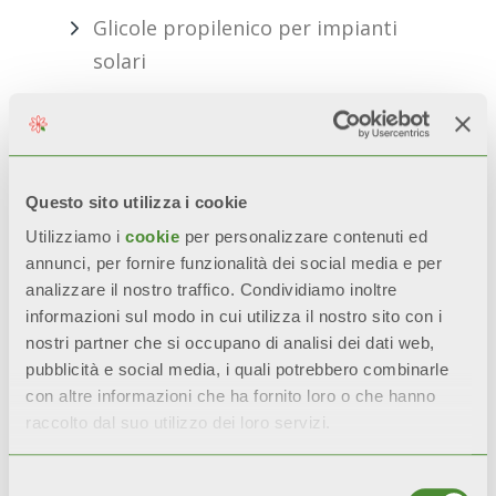
Glicole propilenico per impianti
solari
Questo sito utilizza i cookie
Utilizziamo i
cookie
per personalizzare contenuti ed
Il Kit solare per caldaie istantanee
annunci, per fornire funzionalità dei social media e per
permette di bypassare la caldaia nel
analizzare il nostro traffico. Condividiamo inoltre
informazioni sul modo in cui utilizza il nostro sito con i
caso in cui la temperatura dell’acqua
nostri partner che si occupano di analisi dei dati web,
dal serbatoio solare sia maggiore di
pubblicità e social media, i quali potrebbero combinarle
48 °C. È costituito da una deviatrice
con altre informazioni che ha fornito loro o che hanno
termostatica e da una miscelatrice
raccolto dal suo utilizzo dei loro servizi.
termostatica regolabile, fra loro
Selezione
integrate.