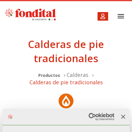
Toggl
navig
Calderas de pie
tradicionales
Calderas
Productos
Calderas de pie tradicionales
¡Lo sentimos, su búsqueda no arrojó ningún
resultado! Pruebe filtros de búsqueda más generales.