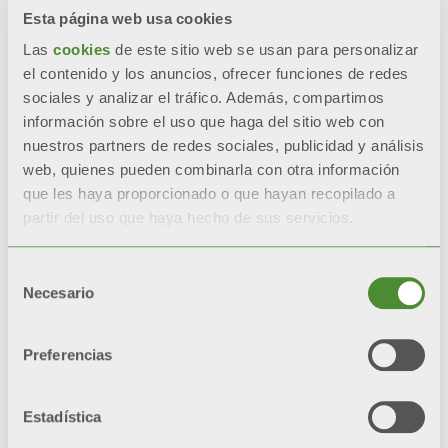
Esta página web usa cookies
Las
cookies
de este sitio web se usan para personalizar
el contenido y los anuncios, ofrecer funciones de redes
sociales y analizar el tráfico. Además, compartimos
información sobre el uso que haga del sitio web con
nuestros partners de redes sociales, publicidad y análisis
web, quienes pueden combinarla con otra información
© FONDITAL S.p.A. Società a unico socio
que les haya proporcionado o que hayan recopilado a
Sede Legale e Amministrativa
partir del uso que haya hecho de sus servicios.
Via Cerreto, 40 - 25079 VOBARNO (Brescia) Italia
Selección
Política de privacidad
Necesario
de
Información de privacidad
consentimiento
Preferencias
Política de Cookies
Política del sistema integrado
Estadística
Mapa del sitio