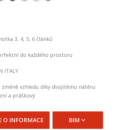
otka 3, 4, 5, 6 článků
erfektní do každého prostoru
N ITALY
 změně vzhledu díky dvojitému nátěru
zní a práškový
E O INFORMACE
BIM