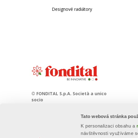
Designové radiátory
© FONDITAL S.p.A. Società a unico
socio
Sede Legale e Amministrativa
Tato webová stránka použ
Via Cerreto, 40 - 25079 VOBARNO
(Brescia) Italia
K personalizaci obsahu a
návštěvnosti využíváme so