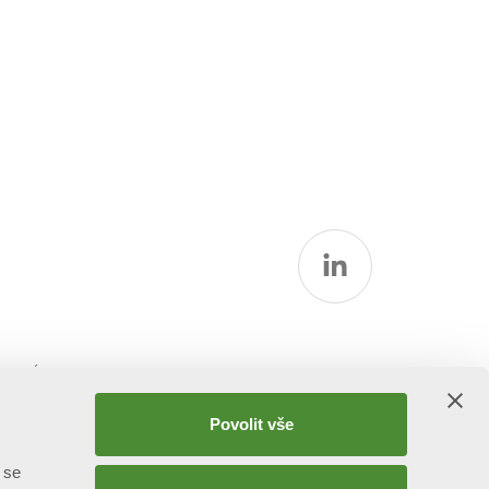
rmací
Povolit vše
 se