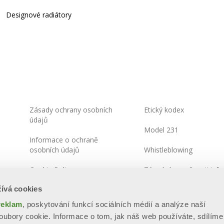
Designové radiátory
Zásady ochrany osobních
Etický kodex
údajů
Model 231
Informace o ochraně
osobních údajů
Whistleblowing
Cookie Policy
Zásady bezpečnosti info
ívá cookies
Integrated Systems Policy
reklam
, poskytování funkcí sociálních médií a analýze naší
Mapa stránek
ubory cookie. Informace o tom, jak náš web používáte, sdílíme