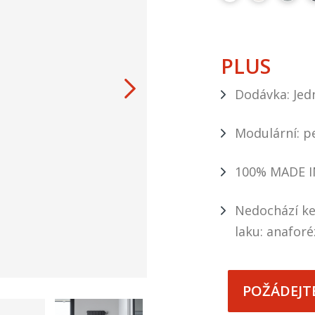
PLUS
Dodávka: Jedn
Modulární: p
100% MADE I
Nedochází ke
laku: anaforé
POŽÁDEJT