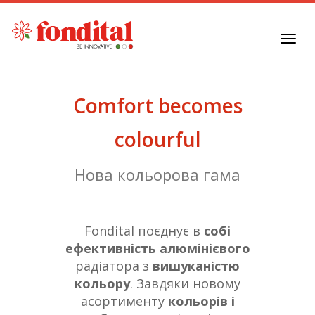
Toggl
navig
Comfort becomes
colourful
Нова кольорова гама
Fondital поєднує в
собі
ефективність алюмінієвого
радіатора з
вишуканістю
кольору
. Завдяки новому
асортименту
кольорів і