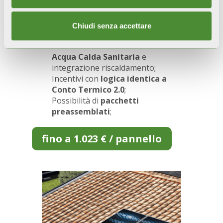
SOLARE TERMICO
Sulpack e
Chiudi senza accettare
pannelli FPM
Acqua Calda Sanitaria
e
integrazione riscaldamento;
Incentivi con
logica identica a
Conto Termico 2.0
;
Possibilità di
pacchetti
preassemblati
;
fino a 1.023 € / pannello