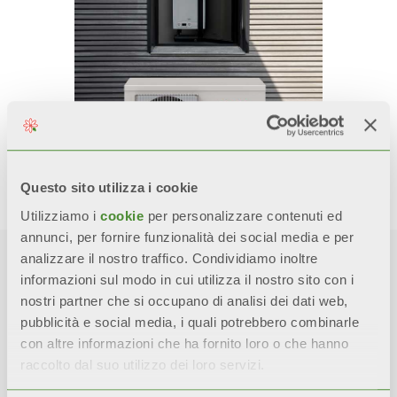
Questo sito utilizza i cookie
Utilizziamo i
cookie
per personalizzare contenuti ed
annunci, per fornire funzionalità dei social media e per
analizzare il nostro traffico. Condividiamo inoltre
SCALDACQUA A POMPA DI
informazioni sul modo in cui utilizza il nostro sito con i
CALORE
Meloria
nostri partner che si occupano di analisi dei dati web,
pubblicità e social media, i quali potrebbero combinarle
Incentivo al 40%
per acquisto e
installazione;
con altre informazioni che ha fornito loro o che hanno
raccolto dal suo utilizzo dei loro servizi.
Massimali
per capacità del bollitore: