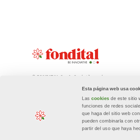
© FONDITAL S.p.A. Società a unico
socio
Esta página web usa cook
Sede Legale e Amministrativa
Las
cookies
de este sitio
Via Cerreto, 40 - 25079 VOBARNO
funciones de redes sociale
(Brescia) Italia
que haga del sitio web con
pueden combinarla con otr
partir del uso que haya he