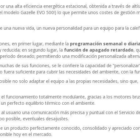
or una alta eficiencia energética estacional, obtenida a través de al
el modelo Gazelle EVO 500!) lo que permite unos costes de gestión m
te una nueva vida, un nueva personalidad para un equipo para la cale
iones, en primer lugar, mediante la
programación semanal o diari
y reducida; en segundo lugar, la
función de apagado retardado
, q
eriodo deseado; permitiendo una modificación personalizada alternati
muchas de sus funciones, se le confiere la capacidad de “personalizar
no fuera suficiente para cubrir las necesidades del ambiente, con la
ible no solo adaptar el equipo a las propias necesidades, sino que,
l funcionamiento totalmente modulante, gracias a los motores brushl
n perfecto equilibrio térmico con el ambiente.
e al usuario una comunicación más precisa y puntual con el Servicio de
mpo posible, eventuales desajustes.
e un producto perfectamente conocido, consolidado y apreciado como
onible hoy en el mercado.