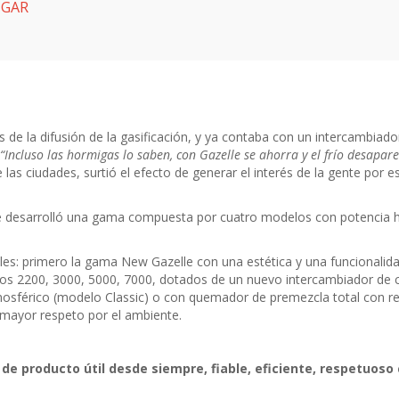
o GAR
es de la difusión de la gasificación, y ya contaba con un intercambia
“Incluso las hormigas lo saben, con Gazelle se ahorra y el frío desapar
e las ciudades, surtió el efecto de generar el interés de la gente por
e desarrolló una gama compuesta por cuatro modelos con potencia has
s: primero la gama New Gazelle con una estética y una funcionalid
los 2200, 3000, 5000, 7000, dotados de un nuevo intercambiador de c
sférico (modelo Classic) o con quemador de premezcla total con re
 mayor respeto por el ambiente.
de producto útil desde siempre, fiable, eficiente, respetuoso 