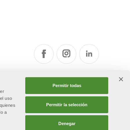
la
Permitir todas
cer
el uso
Permitir la selección
 quienes
do a
Denegar