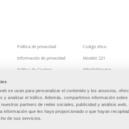
Política de privacidad
Codigo etico
Información de privacidad
Modelo 231
Política de Cookies
Whistleblowing
Política del sistema integrado
Política de seguridad de 
ies
información
 web se usan para personalizar el contenido y los anuncios, ofre
Mapa del sitio
s y analizar el tráfico. Además, compartimos información sobre 
 nuestros partners de redes sociales, publicidad y análisis web,
a información que les haya proporcionado o que hayan recopila
cho de sus servicios.