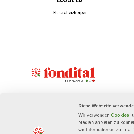
Elektroheizkörper
© FONDITAL S.p.A. Società a unico
socio
Diese Webseite verwende
Sede Legale e Amministrativa
Wir verwenden
Cookies
, 
Via Cerreto, 40 - 25079 VOBARNO
Medien anbieten zu können
(Brescia) Italia
wir Informationen zu Ihre