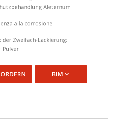
chutzbehandlung Aleternum
tenza alla corrosione
k der Zweifach-Lackierung:
 Pulver
FORDERN
BIM