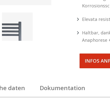
Korrosionss
Elevata resis
Haltbar, dan
Anaphorese +
INFOS AN
he daten
Dokumentation