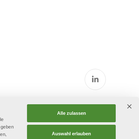
tspolitik
Alle zulassen
le
 geben
Auswahl erlauben
ien,