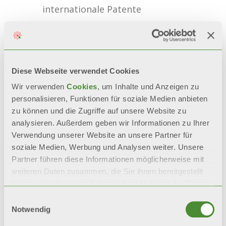
internationale Patente
100% MADE IN ITALY
Es sind keine Grate vorhanden, da
Diese Webseite verwendet Cookies
keine Schweißphase vorgesehen
Wir verwenden
Cookies
, um Inhalte und Anzeigen zu
ist.
personalisieren, Funktionen für soziale Medien anbieten
zu können und die Zugriffe auf unsere Website zu
analysieren. Außerdem geben wir Informationen zu Ihrer
INFOS ANFORDERN
Verwendung unserer Website an unsere Partner für
soziale Medien, Werbung und Analysen weiter. Unsere
Partner führen diese Informationen möglicherweise mit
BIM
weiteren Daten zusammen, die Sie ihnen bereitgestellt
haben oder die sie im Rahmen Ihrer Nutzung der Dienste
gesammelt haben.
Einwilligungsauswahl
Notwendig