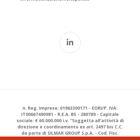
n. Reg. Imprese: 01963300171 - EORI/P. IVA:
IT00667490981 - R.E.A. BS - 280789 - Capitale
sociale: € 60.000.000 i.v. “Soggetta all’attività di
direzione e coordinamento ex art. 2497 bis C.C.
da parte di SILMAR GROUP S.p.A. - Cod. Fisc.
02075160172”