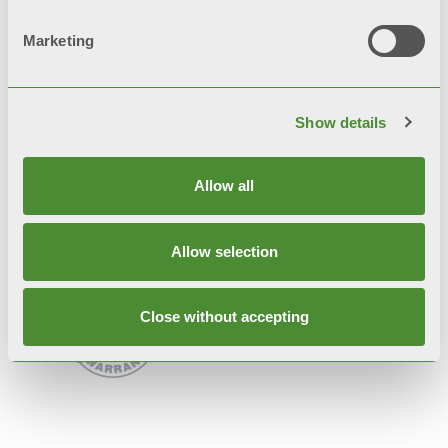
Tutti i modelli
BLITZ SUPER B4
sono
Marketing
garantiti
10 anni
dalla data di
installazione da difetti di
fabbricazione, a condizione che
Show details
l’impianto sia eseguito a regola
d’arte, secondo le vigenti norme e
Allow all
nel rispetto delle prescrizioni
riguardanti l’installazione, l’uso e la
Allow selection
corretta manutenzione.
Close without accepting