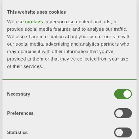
100% 意大利制造
This website uses cookies
We use
cookies
to personalise content and ads, to
provide social media features and to analyse our traffic.
BIM
询问信息
We also share information about your use of our site with
our social media, advertising and analytics partners who
may combine it with other information that you’ve
provided to them or that they’ve collected from your use
of their services.
描述
Consent
技术数据
Necessary
Selection
文档
Preferences
Statistics