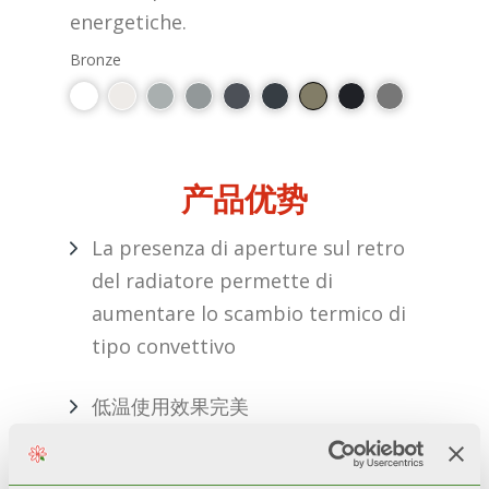
energetiche.
Bronze
产品优势
La presenza di aperture sul retro
del radiatore permette di
aumentare lo scambio termico di
tipo convettivo
低温使用效果完美
高技术含量：三项国际级专利