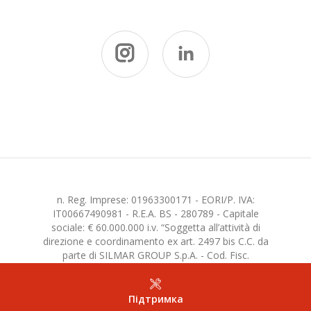
n. Reg. Imprese: 01963300171 - EORI/P. IVA:
IT00667490981 - R.E.A. BS - 280789 - Capitale
sociale: € 60.000.000 i.v. “Soggetta all’attività di
direzione e coordinamento ex art. 2497 bis C.C. da
parte di SILMAR GROUP S.p.A. - Cod. Fisc.
02075160172”
Підтримка