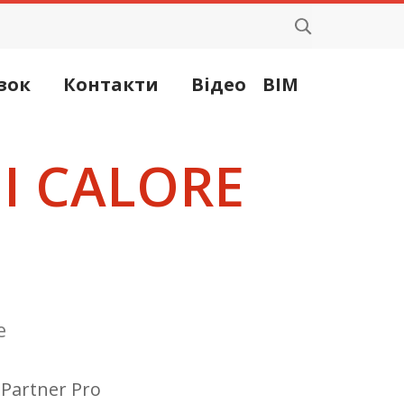
зок
Контакти
Відео
BIM
I CALORE
e
 Partner Pro