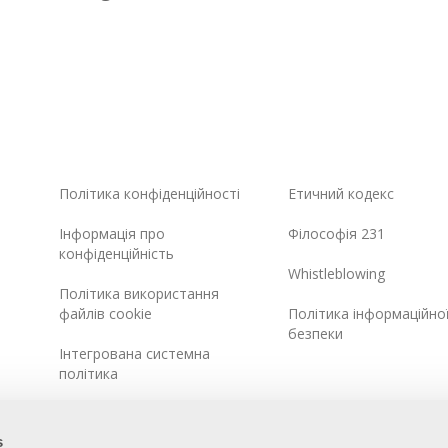
Політика конфіденційності
Етичний кодекс
Інформація про
Філософія 231
конфіденційність
Whistleblowing
Політика використання
файлів cookie
Політика інформаційно
безпеки
Інтегрована системна
політика
Карта сайту
s