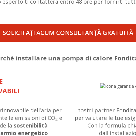
esperto ti contatterà entro 48 ore per fornirti tutte
SOLICITAȚI ACUM CONSULTANȚĂ GRATUITĂ
rché installare una pompa di calore Fondit
E
ABILI
innovabile dell'aria per
I nostri partner Fondit
te le emissioni di CO
e
per valutare le tue esi
2
 della
sostenibilità
Con la formula chi
parmio energetico
dall'installazi