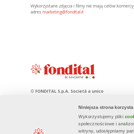
Wykorzystane zdjęcia i filmy nie mają celów komercyj
adres
marketing@fondital.it
© FONDITAL S.p.A. Società a unico
socio
Niniejsza strona korzysta
Sede Legale e Amministrativa
Via Cerreto, 40 - 25079 VOBARNO
Wykorzystujemy pliki
coo
(Brescia) Italia
społecznościowe i analizo
witryny, udostępniamy pa