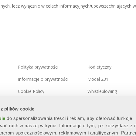
nych, lecz wyłącznie w celach informacyjnych/upowszechniających włos
Polityka prywatności
Kod etyczny
Informacje o prywatności
Model 231
Cookie Policy
Whistleblowing
Zintegrowana polityka
Polityka bezpieczeństwa
 z plików cookie
systemowa
informacji
kie
do spersonalizowania treści i reklam, aby oferować funkcje
Mapa witryny
wać ruch w naszej witrynie. Informacje o tym, jak korzystasz z 
rtnerom społecznościowym, reklamowym i analitycznym. Partne