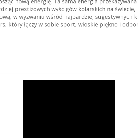
sząc nową energię. Ta sama energia przekazywana jes
dziej prestiżowych wyścigów kolarskich na świecie,
ową, w wyzwaniu wśród najbardziej sugestywnych kr
s, który łączy w sobie sport, włoskie piękno i odpo