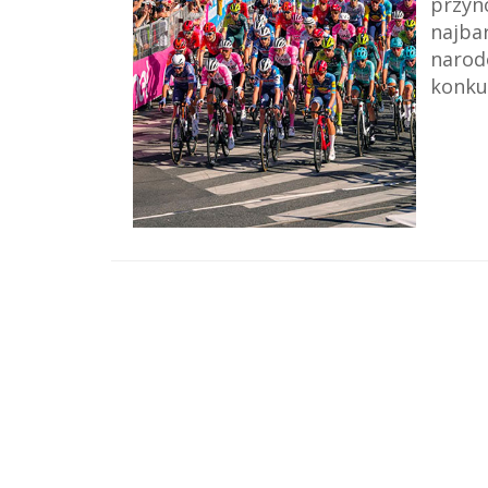
przyno
najbar
narod
konkur