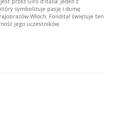
t przez Giro d'Italia: jeden z
 który symbolizuje pasję i dumę
ajobrazów Włoch. Fondital świętuje ten
rność jego uczestników.