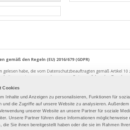
en gemäß den Regeln (EU) 2016/679 (GDPR)
n gelesen habe, die vom Datenschutzbeauftragten gemäß Artikel 10 z
rarbeitung meiner personenbezogenen Daten zu folgenden Zwecken:
 Newslettern, Werbematerial, Marktforschung usw.)
t Cookies
um Inhalte und Anzeigen zu personalisieren, Funktionen für sozia
ustimmung ab
 und die Zugriffe auf unsere Website zu analysieren. Außerdem
r Verwendung unserer Website an unsere Partner für soziale Med
er. Unsere Partner führen diese Informationen möglicherweise 
die Sie ihnen bereitgestellt haben oder die sie im Rahmen Ihre