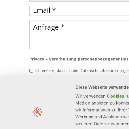
Privacy – Verarbeitung personenbezogener Dat
Ich erkläre, dass ich die Datenschutzbestimmunge
(EU) 2016/679 (GDPR) und ich genehmigen die Ve
Direktmarketing des Eigentümers (Versand von
Diese Webseite verwende
Wir verwenden
Cookies
, 
Ich gebe meine Zustimmung
Ich lehne die Z
Medien anbieten zu können
wir Informationen zu Ihre
ABSENDEN
Werbung und Analysen weit
weiteren Daten zusammen, 