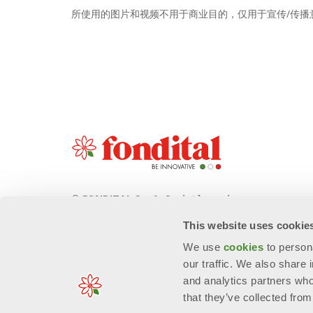
所使用的图片和视频不用于商业目的，仅用于宣传/传播
© FONDITAL S.p.A. Società a unico
socio
This website uses cookie
Sede Legale e Amministrativa
We use
cookies
to person
意大利布雷西亚省沃巴尔诺市Cerreto 路
our traffic. We also share 
40号 邮编: 25079
and analytics partners who
that they’ve collected from