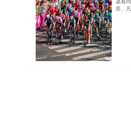
递着
景。